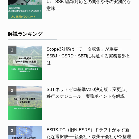
い、SSBJ基準対応との関係やその実務的な
意味 ―
解説ランキング
Scope3対応は「データ収集」が重要ー
1
SSBJ・CSRD・SBTiに共通する実務基盤と
は
SBTiネットゼロ基準V2.0決定版：変更点、
2
移行スケジュール、実務ポイントを解説
ESRS-TC（旧N-ESRS）ドラフトが示す新
3
たな選択肢──親会社・欧州子会社が今整理