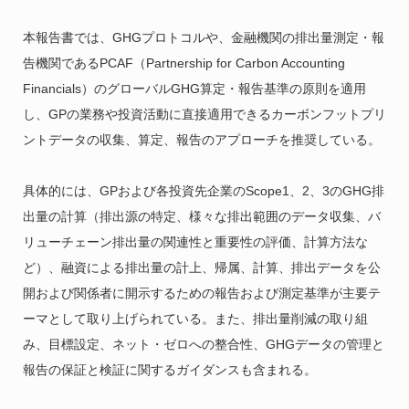
本報告書では、GHGプロトコルや、金融機関の排出量測定・報
告機関であるPCAF（Partnership for Carbon Accounting
Financials）のグローバルGHG算定・報告基準の原則を適用
し、GPの業務や投資活動に直接適用できるカーボンフットプリ
ントデータの収集、算定、報告のアプローチを推奨している。
具体的には、GPおよび各投資先企業のScope1、2、3のGHG排
出量の計算（排出源の特定、様々な排出範囲のデータ収集、バ
リューチェーン排出量の関連性と重要性の評価、計算方法な
ど）、融資による排出量の計上、帰属、計算、排出データを公
開および関係者に開示するための報告および測定基準が主要テ
ーマとして取り上げられている。また、排出量削減の取り組
み、目標設定、ネット・ゼロへの整合性、GHGデータの管理と
報告の保証と検証に関するガイダンスも含まれる。