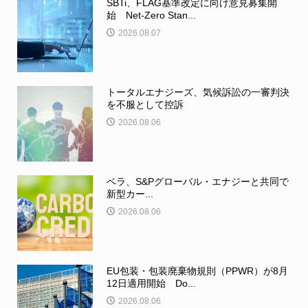
SBTi、FLAG基準改定に向け意見募集開
始 Net-Zero Stan...
2026.08.07
トータルエナジーズ、気候訴訟の一審判決
を不服として控訴
2026.08.06
ベラ、S&Pグローバル・エナジーと共同で
新型カー...
2026.08.06
EU包装・包装廃棄物規則（PPWR）が8月
12日適用開始 Do...
2026.08.06