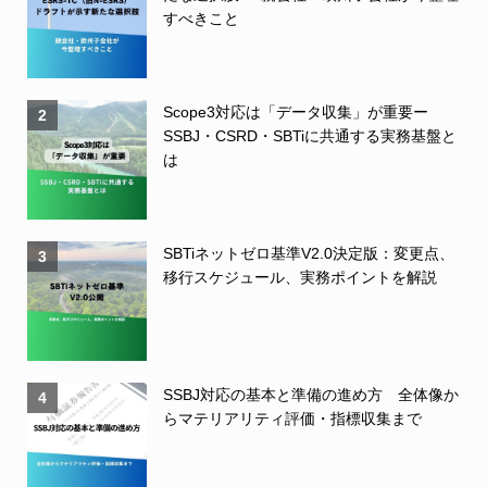
すべきこと
Scope3対応は「データ収集」が重要ー
2
SSBJ・CSRD・SBTiに共通する実務基盤と
は
SBTiネットゼロ基準V2.0決定版：変更点、
3
移行スケジュール、実務ポイントを解説
SSBJ対応の基本と準備の進め方 全体像か
4
らマテリアリティ評価・指標収集まで