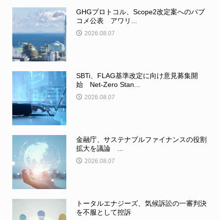
GHGプロトコル、Scope2改定案へのパブ
コメ公表 アワリ...
2026.08.07
SBTi、FLAG基準改定に向け意見募集開
始 Net-Zero Stan...
2026.08.07
金融庁、サステナブルファイナンスの役割
拡大を議論 ...
2026.08.07
トータルエナジーズ、気候訴訟の一審判決
を不服として控訴