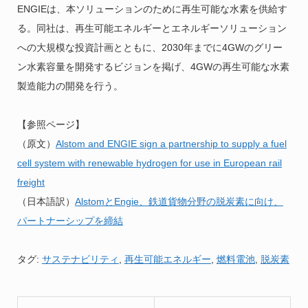
ENGIEは、本ソリューションのために再生可能な水素を供給す
る。同社は、再生可能エネルギーとエネルギーソリューション
への大規模な投資計画とともに、2030年までに4GWのグリー
ン水素容量を開発するビジョンを掲げ、4GWの再生可能な水素
製造能力の開発を行う。
【参照ページ】
（原文）
Alstom and ENGIE sign a partnership to supply a fuel
cell system with renewable hydrogen for use in European rail
freight
（日本語訳）
AlstomとEngie、鉄道貨物分野の脱炭素に向け、
パートナーシップを締結
タグ:
サステナビリティ
,
再生可能エネルギー
,
燃料電池
,
脱炭素