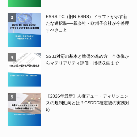
ESRS-TC（旧N-ESRS）ドラフトが示す新
3
たな選択肢──親会社・欧州子会社が今整理
すべきこと
SSBJ対応の基本と準備の進め方 全体像か
4
らマテリアリティ評価・指標収集まで
【2026年最新】人権デュー・ディリジェン
5
スの規制動向とは？CSDDD確定後の実務対
応