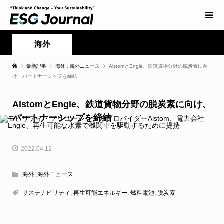
海外
最新記事
海外
,
海外ニュース
AlstomとEngie、鉄道貨物分野の脱炭素に向
け、パートナーシップを締結
AlstomとEngie、鉄道貨物分野の脱炭素に向け、
パートナーシップを締結
2022.04.12
海外
,
海外ニュース
サステナビリティ
,
再生可能エネルギー
,
燃料電池
,
脱炭素