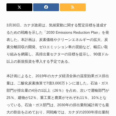
3月30日、カナダ政府は、気候変動に関する暫定目標を達成す
るための戦略を示した「2030 Emissions Reduction Plan」を発
表した。本計画は、炭素価格やクリーンエネルギーの拡大、炭
素分離回収の開発、ゼロエミッション車の奨励など、幅広い取
り組みを網羅し、高排出量セクターの目標を提示し、90億ドル
以上の新規投資を導入する予定である。
本計画によると、2019年のカナダ経済全体の温室効果ガス排出
量は、二酸化炭素換算で7億3,000万トンに達した。石油・ガス
部門が排出量の4分の1以上（26％）を占め、次いで運輸部門が
25％、建物が12％、重工業と農業がそれぞれ11％、10％とな
っている。石油・ガス部門は、2030年の排出量削減計画でも最
大の割合を占めており、同戦略では、カナダの2030年排出量削