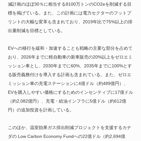
減計画のほぼ30％に相当する8100万トンのCO2eを削減する目
標を掲げている。また、この計画には電力セクターのフットプ
リントの大幅な変革も含まれており、2019年比で75%以上の排
出量削減を目標としている。
EVへの移行を緩和・加速することも戦略の主要な部分を占めて
おり、2026年までに軽自動車の新車販売の20%以上をゼロエミ
ッション車とし、2030年までに60%、2035年までに100%とす
る販売義務付けを導入する計画も含まれている。また、ゼロエ
ミッション車の充電ステーションに4億ドル（約489億円）、
EVを購入しやすい価格にするためのインセンティブに17億ドル
（約2,082億円）、充電・給油インフラに5億ドル（約612億
円）の追加投資を計画している。
このほか、温室効果ガス排出削減プロジェクトを支援するカナ
ダの Low Carbon Economy Fundへの22億ドル（約2,694億