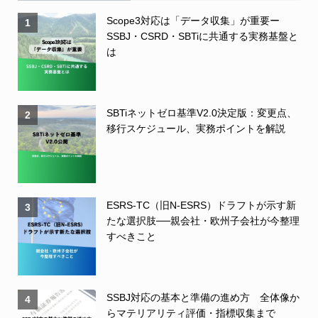
Scope3対応は「データ収集」が重要ー
1
SSBJ・CSRD・SBTiに共通する実務基盤と
は
SBTiネットゼロ基準V2.0決定版：変更点、
2
移行スケジュール、実務ポイントを解説
ESRS-TC（旧N-ESRS）ドラフトが示す新
3
たな選択肢──親会社・欧州子会社が今整理
すべきこと
SSBJ対応の基本と準備の進め方 全体像か
4
らマテリアリティ評価・指標収集まで