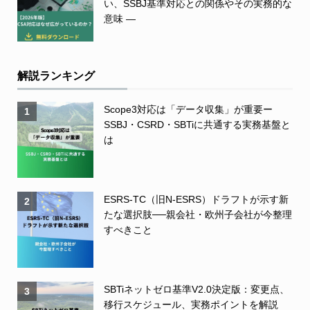
い、SSBJ基準対応との関係やその実務的な
意味 ―
解説ランキング
Scope3対応は「データ収集」が重要ー
1
SSBJ・CSRD・SBTiに共通する実務基盤と
は
ESRS-TC（旧N-ESRS）ドラフトが示す新
2
たな選択肢──親会社・欧州子会社が今整理
すべきこと
SBTiネットゼロ基準V2.0決定版：変更点、
3
移行スケジュール、実務ポイントを解説