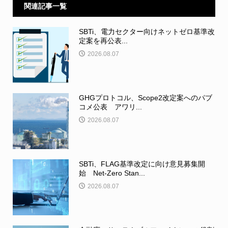
関連記事一覧
SBTi、電力セクター向けネットゼロ基準改
定案を再公表...
2026.08.07
GHGプロトコル、Scope2改定案へのパブ
コメ公表 アワリ...
2026.08.07
SBTi、FLAG基準改定に向け意見募集開
始 Net-Zero Stan...
2026.08.07