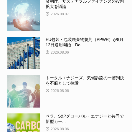
金融庁、サステナブルファイナンスの役割
拡大を議論 ...
2026.08.07
EU包装・包装廃棄物規則（PPWR）が8月
12日適用開始 Do...
2026.08.06
トータルエナジーズ、気候訴訟の一審判決
を不服として控訴
2026.08.06
ベラ、S&Pグローバル・エナジーと共同で
新型カー...
2026.08.06