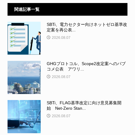
関連記事一覧
SBTi、電力セクター向けネットゼロ基準改
定案を再公表...
2026.08.07
GHGプロトコル、Scope2改定案へのパブ
コメ公表 アワリ...
2026.08.07
SBTi、FLAG基準改定に向け意見募集開
始 Net-Zero Stan...
2026.08.07