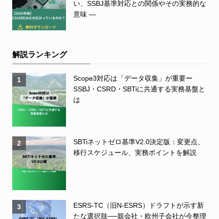
い、SSBJ基準対応との関係やその実務的な
意味 ―
解説ランキング
Scope3対応は「データ収集」が重要ー
1
SSBJ・CSRD・SBTiに共通する実務基盤と
は
SBTiネットゼロ基準V2.0決定版：変更点、
2
移行スケジュール、実務ポイントを解説
ESRS-TC（旧N-ESRS）ドラフトが示す新
3
たな選択肢──親会社・欧州子会社が今整理