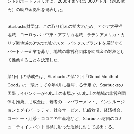
ントのポートフォリオに、2030年までに3,000万ドル（約35億
円）の助成金拠出を発表した。
Starbucks財団は、この取り組みの拡大のため、アジア太平洋
地域、ヨーロッパ・中東・アフリカ地域、ラテンアメリカ・カ
リブ海地域の3つの地域でスターバックスブランドを展開する
パートナー企業を募り、地域の非営利団体を助成金の対象とし
て推薦することを決定した。
第1回目の助成金は、
Starbucksの第12回「Global Month of
Good」の一環として今年4月に授与する予定で、
Starbucksの
国際ライセンシーが40以上の市場から80以上の地域の非営利団
体を推薦。助成金は、若者のエンパワーメント、インクルージ
ョン＆ダイバーシティ、社会サービス、飢餓救済、経済機会、
コーヒー・紅茶・ココアの生産地など、
Starbucks財団のコミ
ュニティインパクト目標に沿った活動に対して拠出する。