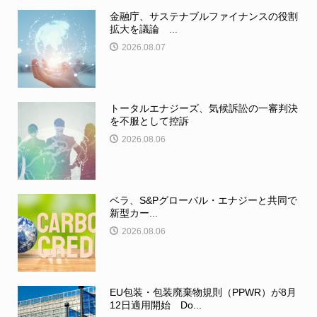
金融庁、サステナブルファイナンスの役割
拡大を議論 ...
2026.08.07
トータルエナジーズ、気候訴訟の一審判決
を不服として控訴
2026.08.06
ベラ、S&Pグローバル・エナジーと共同で
新型カー...
2026.08.06
EU包装・包装廃棄物規則（PPWR）が8月
12日適用開始 Do...