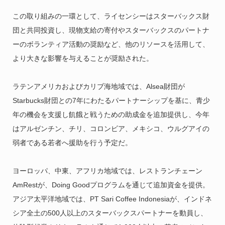
この取り組みの一環として、ライセンシーはスターバックス財
団と共同投資し、現物支給の寄付やスターバックスのパートナ
ーのボランティア活動の奨励など、他のリソースを活用して、
より大きな影響を与えることが奨励された。
ラテンアメリカおよびカリブ海地域では、Alsea財団が
Starbucks財団との7年にわたるパートナーシップを基に、青少
年の機会を支援し飢餓と戦うための助成金を追加提供し、今年
はアルゼンチン、チリ、コロンビア、メキシコ、ウルグアイの
弱者である若者へ援助を行う予定だ。
ヨーロッパ、中東、アフリカ地域では、レストランチェーン
AmRestが、Doing Goodプログラムを通じて追加資金を提供。
アジア太平洋地域では、PT Sari Coffee Indonesiaが、インドネ
シア全土の500人以上のスターバックスパートナーを動員し、