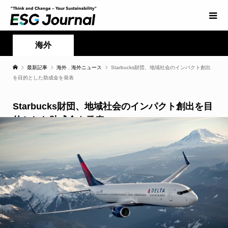
海外
最新記事
海外
,
海外ニュース
Starbucks財団、地域社会のインパクト創出
を目的とした助成金を発表
Starbucks財団、地域社会のインパクト創出を目
的とした助成金を発表