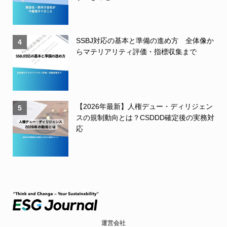
SSBJ対応の基本と準備の進め方 全体像か
4
らマテリアリティ評価・指標収集まで
【2026年最新】人権デュー・ディリジェン
5
スの規制動向とは？CSDDD確定後の実務対
応
運営会社