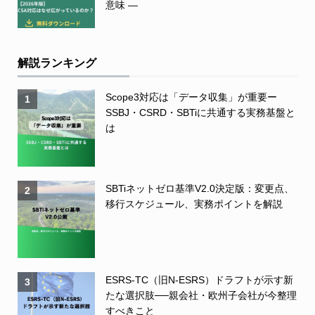
意味 ―
解説ランキング
Scope3対応は「データ収集」が重要ー
1
SSBJ・CSRD・SBTiに共通する実務基盤と
は
SBTiネットゼロ基準V2.0決定版：変更点、
2
移行スケジュール、実務ポイントを解説
ESRS-TC（旧N-ESRS）ドラフトが示す新
3
たな選択肢──親会社・欧州子会社が今整理
すべきこと