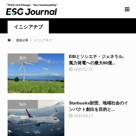
イニシアチブ
最新記事
イニシアチブ
EIBとソシエテ・ジェネラル、
海外
風力発電への最大80億...
2025.01.27
Starbucks財団、地域社会のイ
海外
ンパクト創出を目的と...
2022.03.17