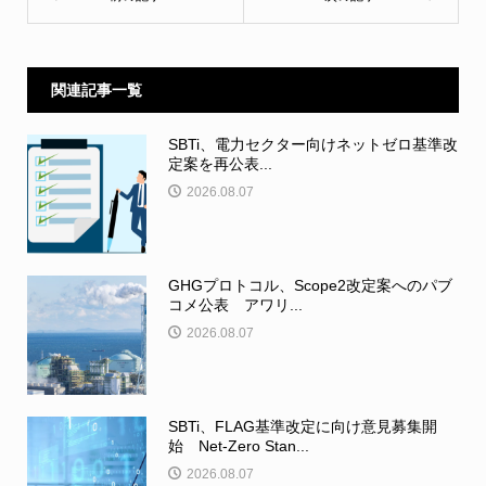
関連記事一覧
SBTi、電力セクター向けネットゼロ基準改
定案を再公表...
2026.08.07
GHGプロトコル、Scope2改定案へのパブ
コメ公表 アワリ...
2026.08.07
SBTi、FLAG基準改定に向け意見募集開
始 Net-Zero Stan...
2026.08.07