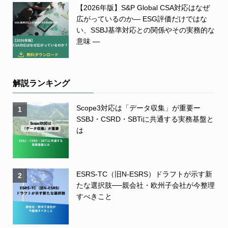
【2026年版】S&P Global CSA対応はなぜ
広がっているのか― ESG評価だけではな
い、SSBJ基準対応との関係やその実務的な
意味 ―
解説ランキング
Scope3対応は「データ収集」が重要ー
1
SSBJ・CSRD・SBTiに共通する実務基盤と
は
ESRS-TC（旧N-ESRS）ドラフトが示す新
2
たな選択肢──親会社・欧州子会社が今整理
すべきこと