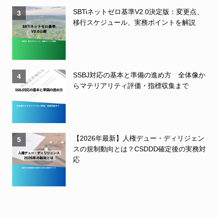
SBTiネットゼロ基準V2.0決定版：変更点、
3
移行スケジュール、実務ポイントを解説
SSBJ対応の基本と準備の進め方 全体像か
4
らマテリアリティ評価・指標収集まで
【2026年最新】人権デュー・ディリジェン
5
スの規制動向とは？CSDDD確定後の実務対
応