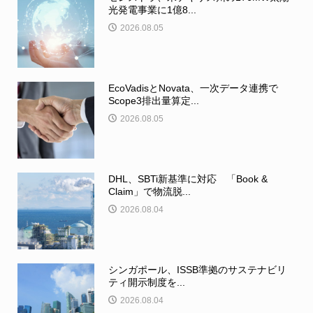
光発電事業に1億8...
2026.08.05
EcoVadisとNovata、一次データ連携で
Scope3排出量算定...
2026.08.05
DHL、SBTi新基準に対応 「Book &
Claim」で物流脱...
2026.08.04
シンガポール、ISSB準拠のサステナビリ
ティ開示制度を...
2026.08.04