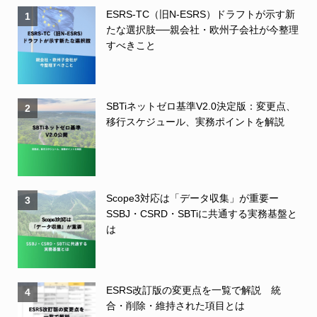
ESRS-TC（旧N-ESRS）ドラフトが示す新
1
たな選択肢──親会社・欧州子会社が今整理
すべきこと
SBTiネットゼロ基準V2.0決定版：変更点、
2
移行スケジュール、実務ポイントを解説
Scope3対応は「データ収集」が重要ー
3
SSBJ・CSRD・SBTiに共通する実務基盤と
は
ESRS改訂版の変更点を一覧で解説 統
4
合・削除・維持された項目とは