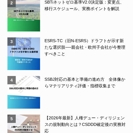
SBTiネットゼロ基準V2.0決定版：変更点、
2
移行スケジュール、実務ポイントを解説
ESRS-TC（旧N-ESRS）ドラフトが示す新
3
たな選択肢──親会社・欧州子会社が今整理
すべきこと
SSBJ対応の基本と準備の進め方 全体像か
4
らマテリアリティ評価・指標収集まで
【2026年最新】人権デュー・ディリジェン
5
スの規制動向とは？CSDDD確定後の実務対
応