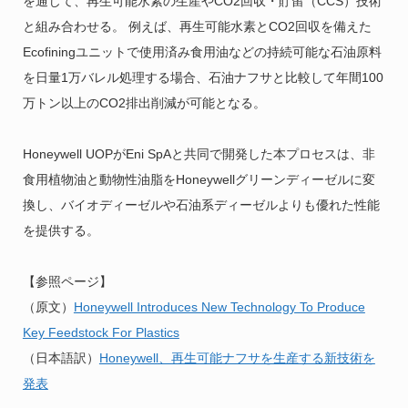
を通じて、再生可能水素の生産やCO2回収・貯留（CCS）技術
と組み合わせる。 例えば、再生可能水素とCO2回収を備えた
Ecofiningユニットで使用済み食用油などの持続可能な石油原料
を日量1万バレル処理する場合、石油ナフサと比較して年間100
万トン以上のCO2排出削減が可能となる。
Honeywell UOPがEni SpAと共同で開発した本プロセスは、非
食用植物油と動物性油脂をHoneywellグリーンディーゼルに変
換し、バイオディーゼルや石油系ディーゼルよりも優れた性能
を提供する。
【参照ページ】
（原文）
Honeywell Introduces New Technology To Produce
Key Feedstock For Plastics
（日本語訳）
Honeywell、再生可能ナフサを生産する新技術を
発表