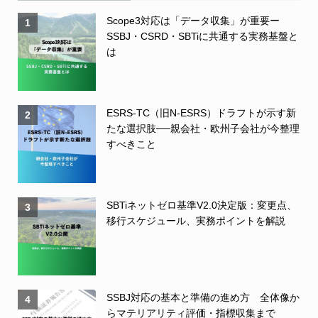
Scope3対応は「データ収集」が重要ー
1
SSBJ・CSRD・SBTiに共通する実務基盤と
は
ESRS-TC（旧N-ESRS）ドラフトが示す新
2
たな選択肢──親会社・欧州子会社が今整理
すべきこと
SBTiネットゼロ基準V2.0決定版：変更点、
3
移行スケジュール、実務ポイントを解説
SSBJ対応の基本と準備の進め方 全体像か
4
らマテリアリティ評価・指標収集まで