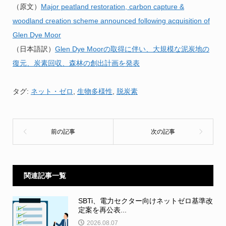
（原文）
Major peatland restoration, carbon capture &
woodland creation scheme announced following acquisition of
Glen Dye Moor
（日本語訳）
Glen Dye Moorの取得に伴い、大規模な泥炭地の
復元、炭素回収、森林の創出計画を発表
タグ:
ネット・ゼロ
,
生物多様性
,
脱炭素
関連記事一覧
SBTi、電力セクター向けネットゼロ基準改
定案を再公表...
2026.08.07