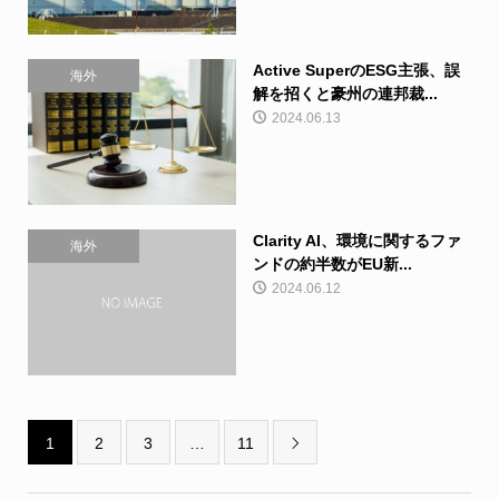
Active SuperのESG主張、誤
海外
解を招くと豪州の連邦裁...
2024.06.13
Clarity AI、環境に関するファ
海外
ンドの約半数がEU新...
2024.06.12
1
2
3
…
11
