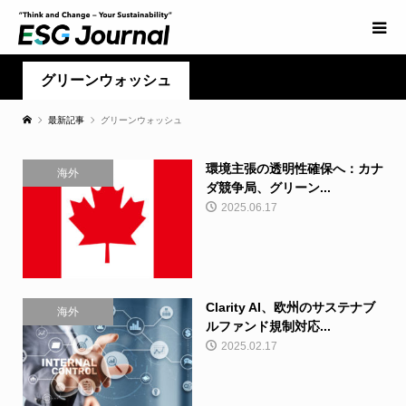
グリーンウォッシュ
最新記事
グリーンウォッシュ
環境主張の透明性確保へ：カナ
海外
ダ競争局、グリーン...
2025.06.17
Clarity AI、欧州のサステナブ
海外
ルファンド規制対応...
2025.02.17