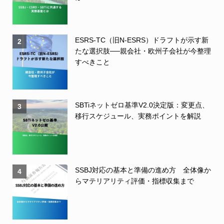
ESRS-TC（旧N-ESRS）ドラフトが示す新
2
たな選択肢──親会社・欧州子会社が今整理
すべきこと
SBTiネットゼロ基準V2.0決定版：変更点、
3
移行スケジュール、実務ポイントを解説
SSBJ対応の基本と準備の進め方 全体像か
4
らマテリアリティ評価・指標収集まで