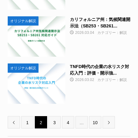
カリフォルニア州：気候関連開
オリジナル解説
示法（SB253・SB261...
2026.03.04
カテゴリー：解説
TNFD時代の企業の水リスク対
オリジナル解説
応入門：評価・開示強...
2026.03.02
カテゴリー：解説
1
2
3
4
…
10

