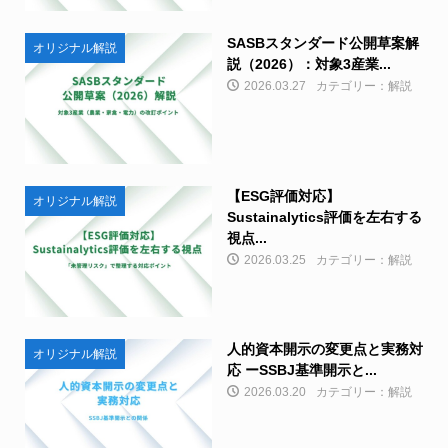
SASBスタンダード公開草案解
オリジナル解説
説（2026）：対象3産業...
2026.03.27
カテゴリー：解説
【ESG評価対応】
オリジナル解説
Sustainalytics評価を左右する
視点...
2026.03.25
カテゴリー：解説
人的資本開示の変更点と実務対
オリジナル解説
応 ーSSBJ基準開示と...
2026.03.20
カテゴリー：解説