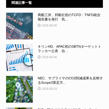
関連記事一覧
商船三井、邦船社初のTCFD・TNFD統合
報告書を発行 気...
2026.08.06
キリンHD、APAC初のSBTNターゲットト
ラッカー公表 自...
2026.08.06
NEC、サプライヤのCO2削減成果を反映す
るScope3算定方...
2026.08.03