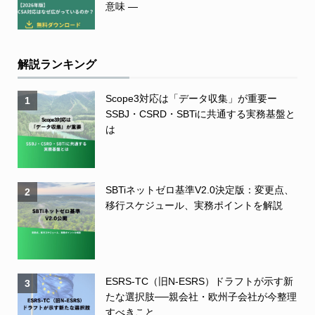
意味 ―
解説ランキング
Scope3対応は「データ収集」が重要ー
1
SSBJ・CSRD・SBTiに共通する実務基盤と
は
SBTiネットゼロ基準V2.0決定版：変更点、
2
移行スケジュール、実務ポイントを解説
ESRS-TC（旧N-ESRS）ドラフトが示す新
3
たな選択肢──親会社・欧州子会社が今整理
すべきこと