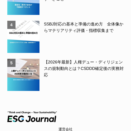
SSBJ対応の基本と準備の進め方 全体像か
4
らマテリアリティ評価・指標収集まで
【2026年最新】人権デュー・ディリジェン
5
スの規制動向とは？CSDDD確定後の実務対
応
運営会社