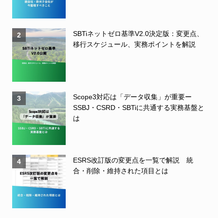
SBTiネットゼロ基準V2.0決定版：変更点、
2
移行スケジュール、実務ポイントを解説
Scope3対応は「データ収集」が重要ー
3
SSBJ・CSRD・SBTiに共通する実務基盤と
は
ESRS改訂版の変更点を一覧で解説 統
4
合・削除・維持された項目とは