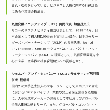
普及・啓発を行っている。ビジネスと人権に関する行動計画
に係る作業部会構成員。
気候変動イニシアティブ（JCI）共同代表 加藤茂夫氏
リコーのサステナビリティ担当役員として、2018年4月、日
本企業として初のRE100参画を実現したほか、日本気候リー
ダーズ・パートナーシップ（JCLP）の共同代表、World 
Environment Centerやグローバル・コンパクト・ネット
ワーク・ジャパン（GCNJ）の理事として、気候変動問題を中
心に企業・産業界の社会課題解決への貢献を牽引。
シェルパ・アンド・カンパニー ESGコンサルティング部門責
任者 棚網啓
国内外の大手監査法人のマネージャーとして東南アジア全域
におけるESGアドバイザリー業務や第三者保証業務を経験後
に、大手完成車メーカーの課長として本社およびグローバル
全般のESG活動をリード。また、グローバル・コンパクト・