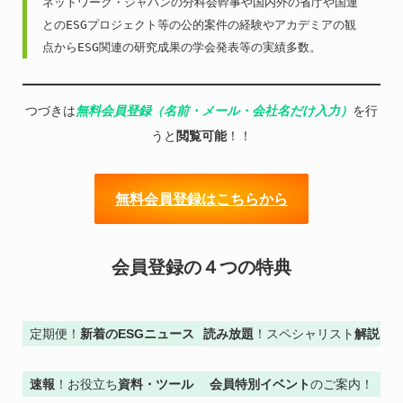
ネットワーク・ジャパンの分科会幹事や国内外の省庁や国連
とのESGプロジェクト等の公的案件の経験やアカデミアの観
点からESG関連の研究成果の学会発表等の実績多数。
つづきは
無料会員登録（名前・メール・会社名だけ入力）
を行
うと
閲覧可能
！！
無料会員登録はこちらから
会員登録の４つの特典
定期便！
新着のESGニュース
読み放題
！スペシャリスト
解説
速報
！お役立ち
資料・ツール
会員特別イベント
のご案内！