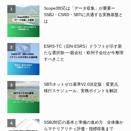
Scope3対応は「データ収集」が重要ー
1
SSBJ・CSRD・SBTiに共通する実務基盤と
は
ESRS-TC（旧N-ESRS）ドラフトが示す新
2
たな選択肢──親会社・欧州子会社が今整理
すべきこと
SBTiネットゼロ基準V2.0決定版：変更点、
3
移行スケジュール、実務ポイントを解説
SSBJ対応の基本と準備の進め方 全体像か
4
らマテリアリティ評価・指標収集まで