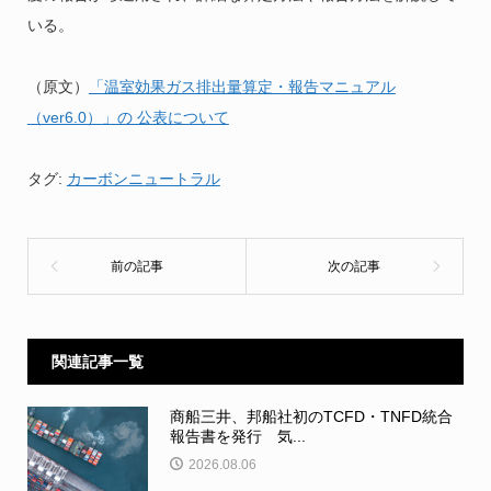
いる。
（原文）
「温室効果ガス排出量算定・報告マニュアル
（ver6.0）」の 公表について
タグ:
カーボンニュートラル
関連記事一覧
商船三井、邦船社初のTCFD・TNFD統合
報告書を発行 気...
2026.08.06