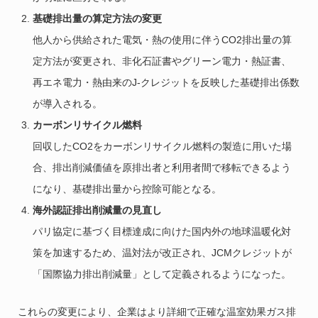
基礎排出量の算定方法の変更
他人から供給された電気・熱の使用に伴うCO2排出量の算
定方法が変更され、非化石証書やグリーン電力・熱証書、
再エネ電力・熱由来のJ-クレジットを反映した基礎排出係数
が導入される。
カーボンリサイクル燃料
回収したCO2をカーボンリサイクル燃料の製造に用いた場
合、排出削減価値を原排出者と利用者間で移転できるよう
になり、基礎排出量から控除可能となる。
海外認証排出削減量の見直し
パリ協定に基づく目標達成に向けた国内外の地球温暖化対
策を加速するため、温対法が改正され、JCMクレジットが
「国際協力排出削減量」として定義されるようになった。
これらの変更により、企業はより詳細で正確な温室効果ガス排