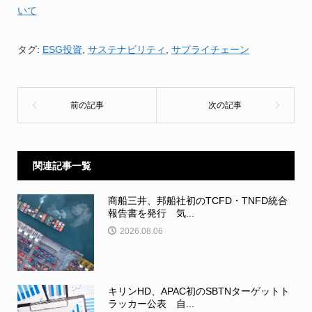
いて
タグ:
ESG投資
,
サステナビリティ
,
サプライチェーン
関連記事一覧
商船三井、邦船社初のTCFD・TNFD統合
報告書を発行 気...
2026.08.06
キリンHD、APAC初のSBTNターゲットト
ラッカー公表 自...