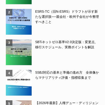
ESRS-TC（旧N-ESRS）ドラフトが示す新
2
たな選択肢──親会社・欧州子会社が今整理
すべきこと
SBTiネットゼロ基準V2.0決定版：変更点、
3
移行スケジュール、実務ポイントを解説
SSBJ対応の基本と準備の進め方 全体像か
4
らマテリアリティ評価・指標収集まで
【2026年最新】人権デュー・ディリジェン
5