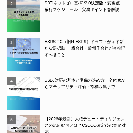
SBTiネットゼロ基準V2.0決定版：変更点、
2
移行スケジュール、実務ポイントを解説
ESRS-TC（旧N-ESRS）ドラフトが示す新
3
たな選択肢──親会社・欧州子会社が今整理
すべきこと
SSBJ対応の基本と準備の進め方 全体像か
4
らマテリアリティ評価・指標収集まで
【2026年最新】人権デュー・ディリジェン
5
スの規制動向とは？CSDDD確定後の実務対
応