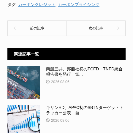
タグ:
カーボンクレジット
,
カーボンプライシング
関連記事一覧
商船三井、邦船社初のTCFD・TNFD統合
報告書を発行 気...
2026.08.06
キリンHD、APAC初のSBTNターゲットト
ラッカー公表 自...
2026.08.06