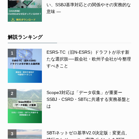
い、SSBJ基準対応との関係やその実務的な
意味 ―
解説ランキング
ESRS-TC（旧N-ESRS）ドラフトが示す新
1
たな選択肢──親会社・欧州子会社が今整理
すべきこと
Scope3対応は「データ収集」が重要ー
2
SSBJ・CSRD・SBTiに共通する実務基盤と
は
SBTiネットゼロ基準V2.0決定版：変更点、
3