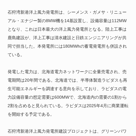
石狩湾新港洋上風力発電所は、シーメンス・ガメサ・リニュー
アル・エナジー製の8MW機を14基設置し、設備容量は112MW
となり、これは日本最大の洋上風力発電所となる。陸上工事は
鹿島建設が、洋上工事は清水建設と日鉄エンジニアリングが共
同で担当した。本発電所には180MWhの蓄電発電所も併設され
ている。
発電した電力は、北海道電力ネットワークに全量売電され、売
電期間は20年間である。北海道では、半導体製造ラピダスも再
生可能エネルギーを調達する意向を示しており、ラピダスの電
力設備容量の想定需要は600MWで、北海道内の需要の1割から
2割を占めると見られている。ラピダスは2025年4月に商業運転
を開始する予定である。
石狩湾新港洋上風力発電所建設プロジェクトは、グリーンパワ