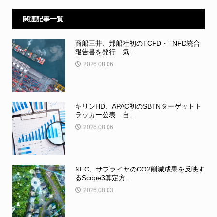
関連記事一覧
商船三井、邦船社初のTCFD・TNFD統合
報告書を発行 気...
2026.08.06
キリンHD、APAC初のSBTNターゲットト
ラッカー公表 自...
2026.08.06
NEC、サプライヤのCO2削減成果を反映す
るScope3算定方...
2026.08.03