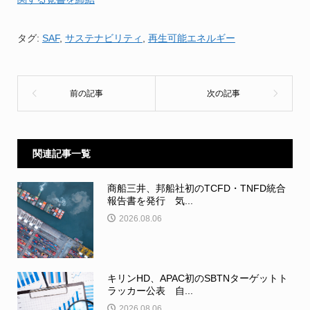
タグ:
SAF
,
サステナビリティ
,
再生可能エネルギー
関連記事一覧
商船三井、邦船社初のTCFD・TNFD統合
報告書を発行 気...
2026.08.06
キリンHD、APAC初のSBTNターゲットト
ラッカー公表 自...
2026.08.06