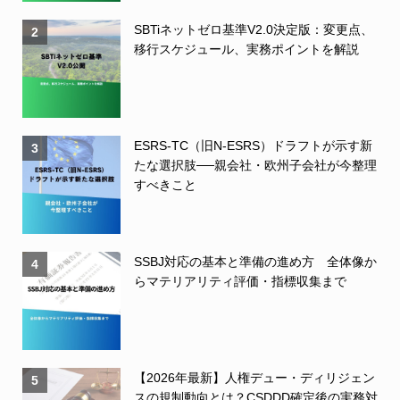
SBTiネットゼロ基準V2.0決定版：変更点、
2
移行スケジュール、実務ポイントを解説
ESRS-TC（旧N-ESRS）ドラフトが示す新
3
たな選択肢──親会社・欧州子会社が今整理
すべきこと
SSBJ対応の基本と準備の進め方 全体像か
4
らマテリアリティ評価・指標収集まで
【2026年最新】人権デュー・ディリジェン
5
スの規制動向とは？CSDDD確定後の実務対