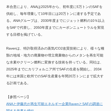
本合意により、ANAは2025年から、初年度に5万トンのSAFを
供給し、毎年増量して10年目には20万トンに達する予定であ
る。ANAグループは、2030年度までにジェット燃料の10％以上
をSAFで代替し、2050年度までにカーボンニュートラルを実現
する目標を掲げている。
Ravenは、特許取得済みの蒸気/CO2改質技術により、様々な種
類の地域・地方の廃棄物や埋立廃棄物からのメタンを再生可能
な水素やクリーン燃料に変換する技術を持っている。同社は、
2025年までにカリフォルニア州でSAFの生産を開始し、2034
年には米国と欧州でのSAF生産量を年間20万トンにまで拡大す
る計画である。
【参照ページ】
ANAと伊藤忠が再生可能エネルギー企業RavenとSAFの調達に
関する覚書を締結