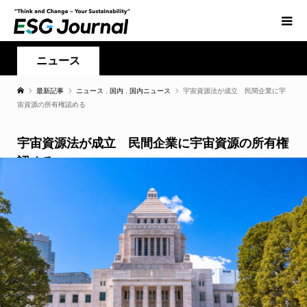
ニュース
最新記事
ニュース
,
国内
,
国内ニュース
宇宙資源法が成立 民間企業に宇
宙資源の所有権認める
宇宙資源法が成立 民間企業に宇宙資源の所有権
認める