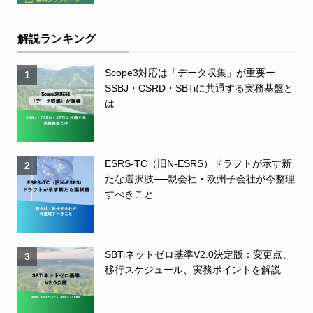
解説ランキング
Scope3対応は「データ収集」が重要ー
1
SSBJ・CSRD・SBTiに共通する実務基盤と
は
ESRS-TC（旧N-ESRS）ドラフトが示す新
2
たな選択肢──親会社・欧州子会社が今整理
すべきこと
SBTiネットゼロ基準V2.0決定版：変更点、
3
移行スケジュール、実務ポイントを解説