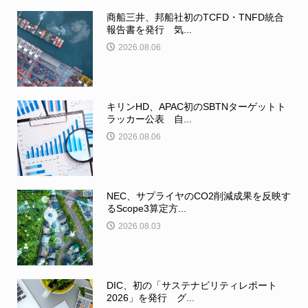
商船三井、邦船社初のTCFD・TNFD統合
報告書を発行 気...
2026.08.06
キリンHD、APAC初のSBTNターゲットト
ラッカー公表 自...
2026.08.06
NEC、サプライヤのCO2削減成果を反映す
るScope3算定方...
2026.08.03
DIC、初の「サステナビリティレポート
2026」を発行 グ...