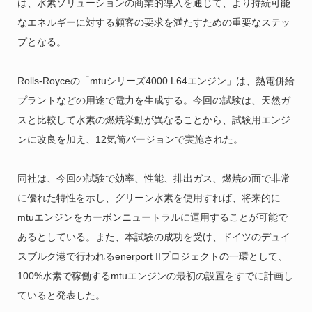
は、水素ソリューションの商業的導入を通じて、より持続可能
なエネルギーに対する顧客の要求を満たすための重要なステッ
プとなる。
Rolls-Royceの「
mtuシリーズ4000 L64エンジン」は、熱電併給
プラントなどの用途で電力を生成する。今回の試験は、天然ガ
スと比較して水素の燃焼挙動が異なることから、試験用エンジ
ンに改良を加え、12気筒バージョンで実施された。
同社は、今回の試験で効率、性能、排出ガス、燃焼の面で非常
に優れた特性を示し、グリーン水素を使用すれば、将来的に
mtuエンジンをカーボンニュートラルに運用することが可能で
あるとしている。また、本試験の成功を受け、ドイツのデュイ
スブルク港で行われるenerport IIプロジェクトの一環として、
100%水素で稼働するmtuエンジンの最初の設置をすでに計画し
ていると発表した。