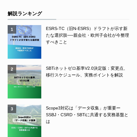
解説ランキング
ESRS-TC（旧N-ESRS）ドラフトが示す新
1
たな選択肢──親会社・欧州子会社が今整理
すべきこと
SBTiネットゼロ基準V2.0決定版：変更点、
2
移行スケジュール、実務ポイントを解説
Scope3対応は「データ収集」が重要ー
3
SSBJ・CSRD・SBTiに共通する実務基盤と
は