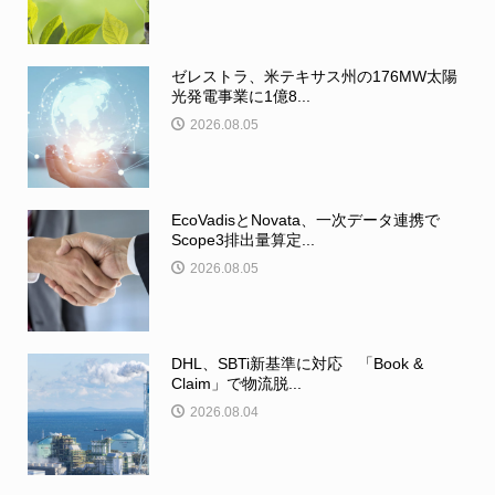
ゼレストラ、米テキサス州の176MW太陽
光発電事業に1億8...
2026.08.05
EcoVadisとNovata、一次データ連携で
Scope3排出量算定...
2026.08.05
DHL、SBTi新基準に対応 「Book &
Claim」で物流脱...
2026.08.04