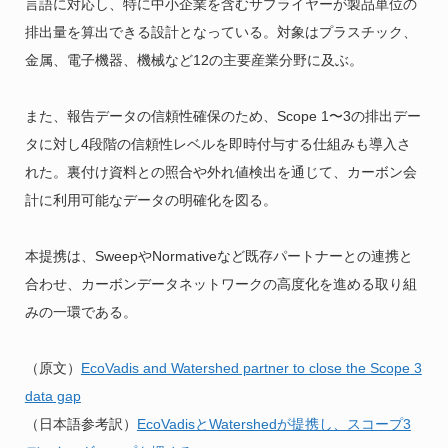
言語に対応し、特に中小企業を含むサプライヤーが製品単位の
排出量を算出できる設計となっている。対象はプラスチック、
金属、電子機器、機械など12の主要産業分野に及ぶ。
また、報告データの信頼性確保のため、Scope 1〜3の排出デー
タに対し4段階の信頼性レベルを即時付与する仕組みも導入さ
れた。裏付け資料との照合や外れ値検出を通じて、カーボン会
計に利用可能なデータの明確化を図る。
本提携は、SweepやNormativeなど既存パートナーとの連携と
合わせ、カーボンデータネットワークの高度化を進める取り組
みの一環である。
（原文）
EcoVadis and Watershed partner to close the Scope 3
data gap
（日本語参考訳）
EcoVadisとWatershedが提携し、スコープ3