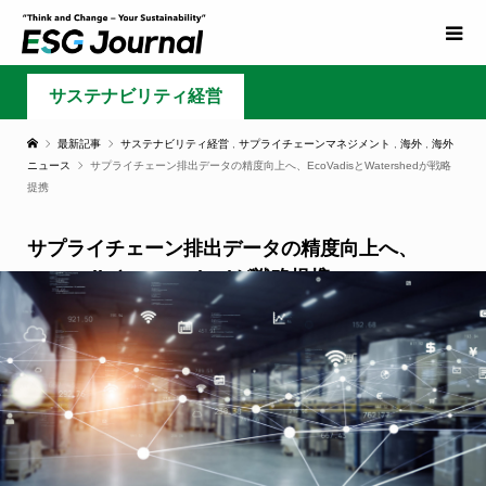
サステナビリティ経営
最新記事
サステナビリティ経営
,
サプライチェーンマネジメント
,
海外
,
海外
ニュース
サプライチェーン排出データの精度向上へ、EcoVadisとWatershedが戦略
提携
サプライチェーン排出データの精度向上へ、
EcoVadisとWatershedが戦略提携