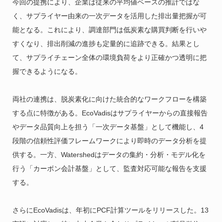
今回の提携により、企業は従来の平均値ベースの推計ではな
く、サプライヤー由来の一次データを活用した排出量把握が可
能となる。これにより、調達部門は低炭素な購買判断を行いや
すくなり、排出削減の進捗も定量的に追跡できる。結果とし
て、サプライチェーン全体の環境負荷をより正確かつ透明に把
握できるようになる。
両社の連携は、脱炭素化に向けた統合的なワークフローを構築
する点に特徴がある。EcoVadisはサプライヤーからの直接報告
やデータ品質向上を担う「一次データ基盤」として機能し、4
段階の信頼性評価フレームワークにより即時のデータ分析を提
供する。一方、Watershedはデータの集約・分析・モデル化を
行う「カーボン会計基盤」として、監査対応可能な報告を支援
する。
さらにEcoVadisは、年初にPCF計算ツールをリリースした。13