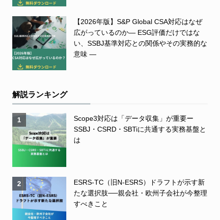
【2026年版】S&P Global CSA対応はなぜ
広がっているのか― ESG評価だけではな
い、SSBJ基準対応との関係やその実務的な
意味 ―
解説ランキング
Scope3対応は「データ収集」が重要ー
1
SSBJ・CSRD・SBTiに共通する実務基盤と
は
ESRS-TC（旧N-ESRS）ドラフトが示す新
2
たな選択肢──親会社・欧州子会社が今整理
すべきこと