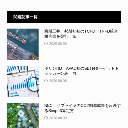
関連記事一覧
商船三井、邦船社初のTCFD・TNFD統合
報告書を発行 気...
2026.08.06
キリンHD、APAC初のSBTNターゲットト
ラッカー公表 自...
2026.08.06
NEC、サプライヤのCO2削減成果を反映す
るScope3算定方...
2026.08.03