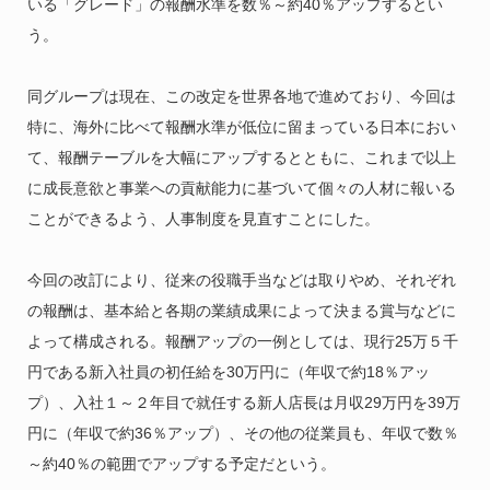
いる「グレード」の報酬水準を数％～約40％アップするとい
う。
同グループは現在、この改定を世界各地で進めており、今回は
特に、海外に比べて報酬水準が低位に留まっている日本におい
て、報酬テーブルを大幅にアップするとともに、これまで以上
に成長意欲と事業への貢献能力に基づいて個々の人材に報いる
ことができるよう、人事制度を見直すことにした。
今回の改訂により、従来の役職手当などは取りやめ、それぞれ
の報酬は、基本給と各期の業績成果によって決まる賞与などに
よって構成される。報酬アップの一例としては、現行25万５千
円である新入社員の初任給を30万円に（年収で約18％アッ
プ）、入社１～２年目で就任する新人店長は月収29万円を39万
円に（年収で約36％アップ）、その他の従業員も、年収で数％
～約40％の範囲でアップする予定だという。