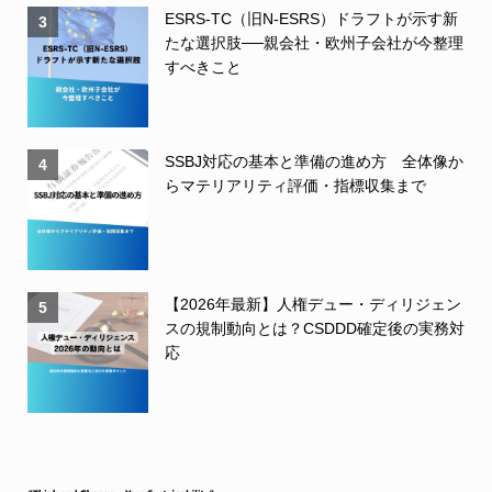
ESRS-TC（旧N-ESRS）ドラフトが示す新
3
たな選択肢──親会社・欧州子会社が今整理
すべきこと
SSBJ対応の基本と準備の進め方 全体像か
4
らマテリアリティ評価・指標収集まで
【2026年最新】人権デュー・ディリジェン
5
スの規制動向とは？CSDDD確定後の実務対
応