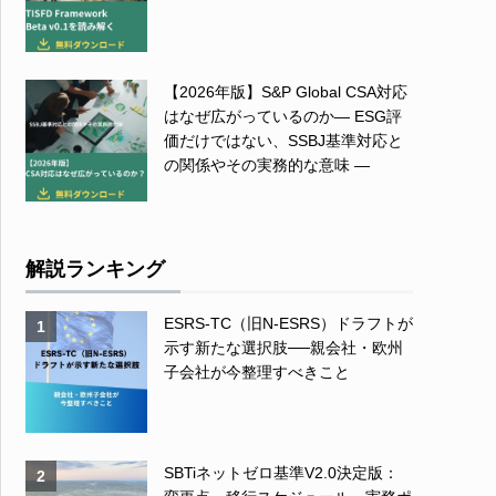
【2026年版】S&P Global CSA対応
はなぜ広がっているのか― ESG評
価だけではない、SSBJ基準対応と
の関係やその実務的な意味 ―
解説ランキング
ESRS-TC（旧N-ESRS）ドラフトが
1
示す新たな選択肢──親会社・欧州
子会社が今整理すべきこと
SBTiネットゼロ基準V2.0決定版：
2