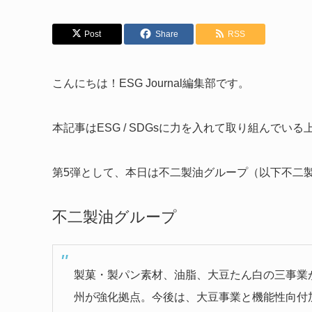
Post
Share
RSS
こんにちは！ESG Journal編集部です。
本記事はESG / SDGsに力を入れて取り組んで
第5弾として、本日は不二製油グループ（以下不二
不二製油グループ
製菓・製パン素材、油脂、大豆たん白の三事業
州が強化拠点。今後は、大豆事業と機能性向付