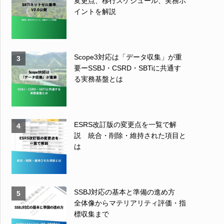
変更点、移行スケジュール、実務ポ
イントを解説
Scope3対応は「データ収集」が重
3
要ーSSBJ・CSRD・SBTiに共通す
る実務基盤とは
ESRS改訂版の変更点を一覧で解
4
説 統合・削除・維持された項目と
は
SSBJ対応の基本と準備の進め方
5
全体像からマテリアリティ評価・指
標収集まで