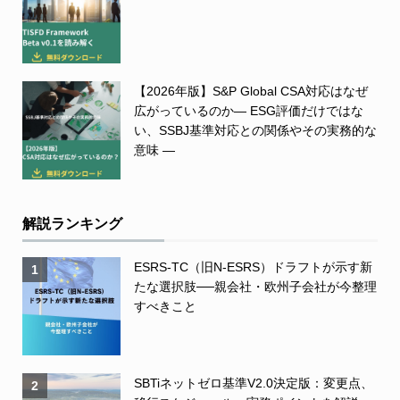
【2026年版】S&P Global CSA対応はなぜ
広がっているのか― ESG評価だけではな
い、SSBJ基準対応との関係やその実務的な
意味 ―
解説ランキング
ESRS-TC（旧N-ESRS）ドラフトが示す新
1
たな選択肢──親会社・欧州子会社が今整理
すべきこと
SBTiネットゼロ基準V2.0決定版：変更点、
2