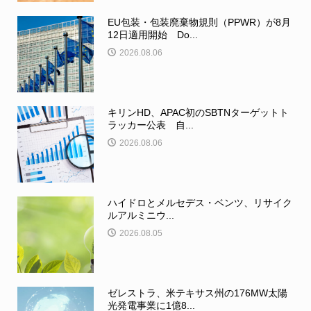
EU包装・包装廃棄物規則（PPWR）が8月
12日適用開始 Do...
2026.08.06
キリンHD、APAC初のSBTNターゲットト
ラッカー公表 自...
2026.08.06
ハイドロとメルセデス・ベンツ、リサイク
ルアルミニウ...
2026.08.05
ゼレストラ、米テキサス州の176MW太陽
光発電事業に1億8...