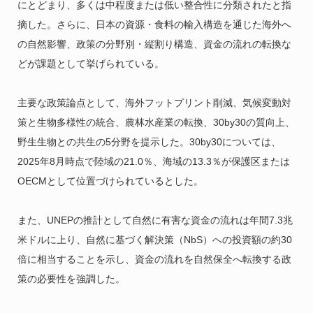
にとどまり、多くは中程度または低い整合性に分類されたと指
摘した。さらに、日本の資源・食料の輸入構造を通じた海外へ
の自然影響、政策の分野別・縦割り構造、資金の流れの転換な
どが課題として挙げられている。
主要な政策論点として、海外フットプリント削減、気候変動対
策と生物多様性の統合、農林水産業の転換、30by30の質向上、
野生生物との共生の5分野を提示した。30by30については、
2025年8月時点で陸域の21.0％、海域の13.3％が保護区または
OECMとして位置づけられているとした。
また、UNEPの推計として自然に有害な資金の流れは年間7.3兆
米ドルに上り、自然に基づく解決策（NbS）への投資額の約30
倍に相当することを示し、資金の流れを自然保全へ転換する政
策の必要性を強調した。