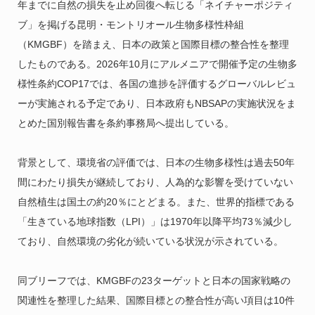
年までに自然の損失を止め回復へ転じる「ネイチャーポジティ
ブ」を掲げる昆明・モントリオール生物多様性枠組
（KMGBF）を踏まえ、日本の政策と国際目標の整合性を整理
したものである。2026年10月にアルメニアで開催予定の生物多
様性条約COP17では、各国の進捗を評価するグローバルレビュ
ーが実施される予定であり、日本政府もNBSAPの実施状況をま
とめた国別報告書を条約事務局へ提出している。
背景として、環境省の評価では、日本の生物多様性は過去50年
間にわたり損失が継続しており、人為的な影響を受けていない
自然植生は国土の約20％にとどまる。また、世界的指標である
「生きている地球指数（LPI）」は1970年以降平均73％減少し
ており、自然環境の劣化が続いている状況が示されている。
同ブリーフでは、KMGBFの23ターゲットと日本の国家戦略の
関連性を整理した結果、国際目標との整合性が高い項目は10件