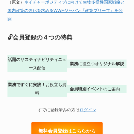
（原文）
ネイチャーポジティブに向けて生物多様性国家戦略と
国内政策の強化を求めるWWFジャパン『政策ブリーフ』を公
開
🔓会員登録の４つの特典
話題のサスティナビリティニュ
業務
に役立つ
オリジナル解説
ース
配信
業務ですぐに実践！
お役立ち資
会員特別イベント
のご案内！
料
すでに登録済みの方は
ログイン
無料会員登録はこちらから