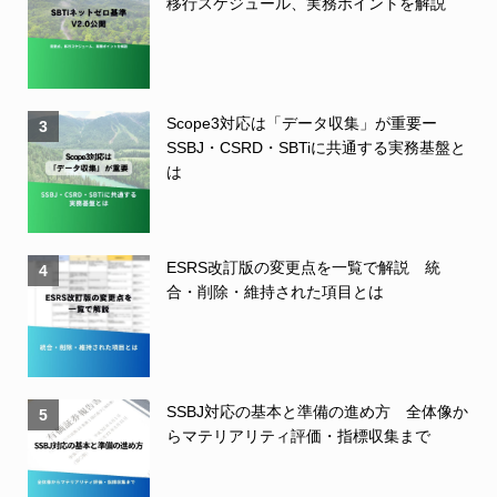
移行スケジュール、実務ポイントを解説
Scope3対応は「データ収集」が重要ー
3
SSBJ・CSRD・SBTiに共通する実務基盤と
は
ESRS改訂版の変更点を一覧で解説 統
4
合・削除・維持された項目とは
SSBJ対応の基本と準備の進め方 全体像か
5
らマテリアリティ評価・指標収集まで