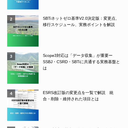
SBTiネットゼロ基準V2.0決定版：変更点、
2
移行スケジュール、実務ポイントを解説
Scope3対応は「データ収集」が重要ー
3
SSBJ・CSRD・SBTiに共通する実務基盤と
は
ESRS改訂版の変更点を一覧で解説 統
4
合・削除・維持された項目とは