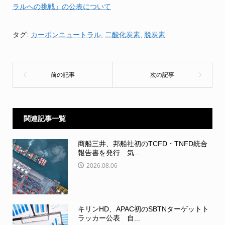
ラルへの挑戦」の公表について
タグ:
カーボンニュートラル
,
二酸化炭素
,
脱炭素
関連記事一覧
商船三井、邦船社初のTCFD・TNFD統合
報告書を発行 気...
2026.08.06
キリンHD、APAC初のSBTNターゲットト
ラッカー公表 自...