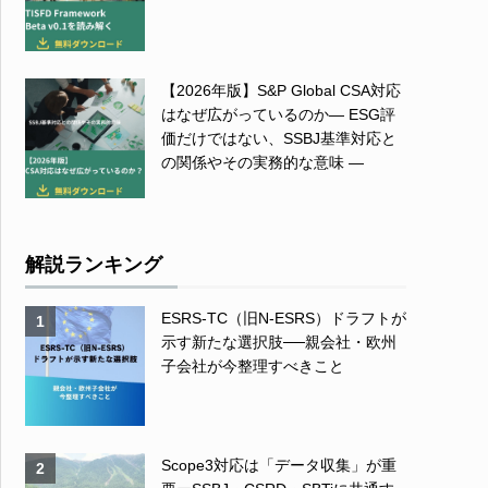
【2026年版】S&P Global CSA対応
はなぜ広がっているのか― ESG評
価だけではない、SSBJ基準対応と
の関係やその実務的な意味 ―
解説ランキング
ESRS-TC（旧N-ESRS）ドラフトが
1
示す新たな選択肢──親会社・欧州
子会社が今整理すべきこと
Scope3対応は「データ収集」が重
2