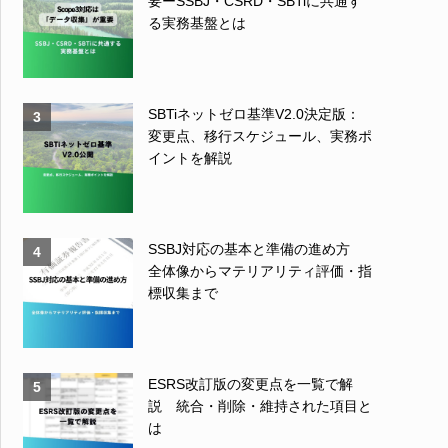
要ーSSBJ・CSRD・SBTiに共通す
る実務基盤とは
SBTiネットゼロ基準V2.0決定版：
3
変更点、移行スケジュール、実務ポ
イントを解説
SSBJ対応の基本と準備の進め方
4
全体像からマテリアリティ評価・指
標収集まで
ESRS改訂版の変更点を一覧で解
5
説 統合・削除・維持された項目と
は