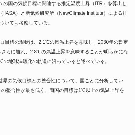
々の国の気候目標に関連する推定温度上昇（ITR）を算出し
）と新気候研究所（NewClimate Institute）による排
についても考察している。
ロ目標の現状は、2.1℃の気温上昇を意味し、2030年の暫定
らさらに離れ、2.8℃の気温上昇を意味することが明らかにな
℃の地球温暖化の軌道に沿っていると述べている。
び世界の気候目標との整合性について、国ごとに分析してい
℃との整合性が最も低く、両国の目標は1℃以上の気温上昇を