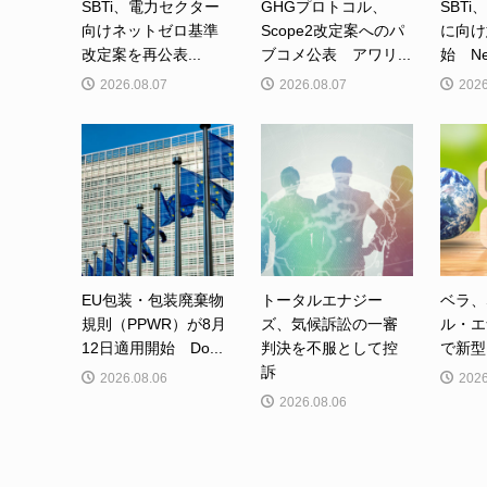
SBTi、電力セクター
GHGプロトコル、
SBTi
向けネットゼロ基準
Scope2改定案へのパ
に向け
改定案を再公表...
ブコメ公表 アワリ...
始 Net-
2026.08.07
2026.08.07
2026
EU包装・包装廃棄物
トータルエナジー
ベラ、
規則（PPWR）が8月
ズ、気候訴訟の一審
ル・エ
12日適用開始 Do...
判決を不服として控
で新型カ
訴
2026.08.06
2026
2026.08.06