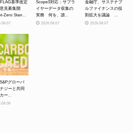
、FLAG基準改定
Scope3対応：サプラ
金融庁、サステナブ
意見募集開
イヤーデータ収集の
ルファイナンスの役
Zero Stan...
実務 何を、誰...
割拡大を議論 ...
.08.07
2026.08.07
2026.08.07
S&Pグローバ
ナジーと共同
ー...
.08.06