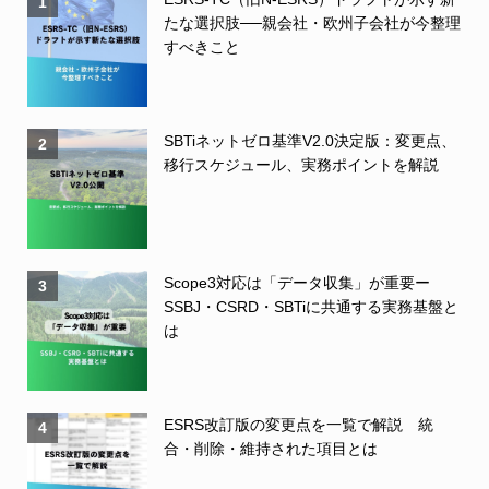
1
たな選択肢──親会社・欧州子会社が今整理
すべきこと
SBTiネットゼロ基準V2.0決定版：変更点、
2
移行スケジュール、実務ポイントを解説
Scope3対応は「データ収集」が重要ー
3
SSBJ・CSRD・SBTiに共通する実務基盤と
は
ESRS改訂版の変更点を一覧で解説 統
4
合・削除・維持された項目とは