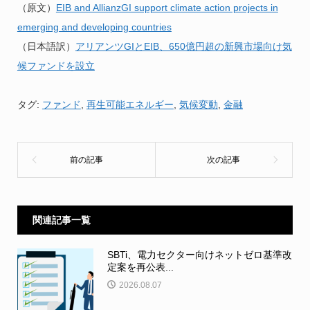
（原文）
EIB and AllianzGI support climate action projects in
emerging and developing countries
（日本語訳）
アリアンツGIとEIB、650億円超の新興市場向け気
候ファンドを設立
タグ:
ファンド
,
再生可能エネルギー
,
気候変動
,
金融
関連記事一覧
SBTi、電力セクター向けネットゼロ基準改
定案を再公表...
2026.08.07