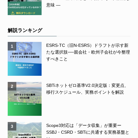
意味 ―
解説ランキング
ESRS-TC（旧N-ESRS）ドラフトが示す新
1
たな選択肢──親会社・欧州子会社が今整理
すべきこと
SBTiネットゼロ基準V2.0決定版：変更点、
2
移行スケジュール、実務ポイントを解説
Scope3対応は「データ収集」が重要ー
3
SSBJ・CSRD・SBTiに共通する実務基盤と