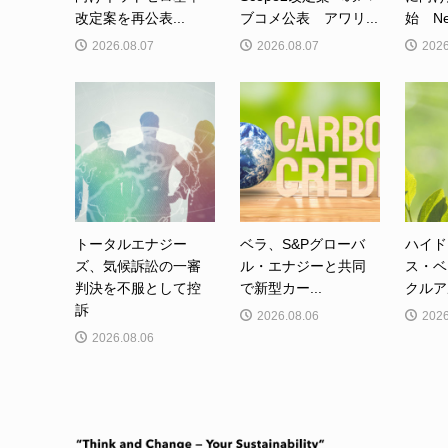
改定案を再公表...
ブコメ公表 アワリ...
始 Net-
2026.08.07
2026.08.07
2026
トータルエナジー
ベラ、S&Pグローバ
ハイド
ズ、気候訴訟の一審
ル・エナジーと共同
ス・ベ
判決を不服として控
で新型カー...
クルア
訴
2026.08.06
2026
2026.08.06