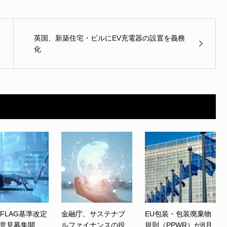
英国、新築住宅・ビルにEV充電器の設置を義務
化
、FLAG基準改定
金融庁、サステナブ
EU包装・包装廃棄物
意見募集開
ルファイナンスの役
規則（PPWR）が8月