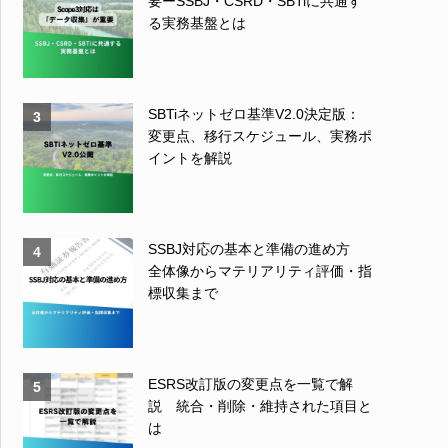
要ーSSBJ・CSRD・SBTiに共通す
る実務基盤とは
SBTiネットゼロ基準V2.0決定版：
3
変更点、移行スケジュール、実務ポ
イントを解説
SSBJ対応の基本と準備の進め方
4
全体像からマテリアリティ評価・指
標収集まで
ESRS改訂版の変更点を一覧で解
5
説 統合・削除・維持された項目と
は