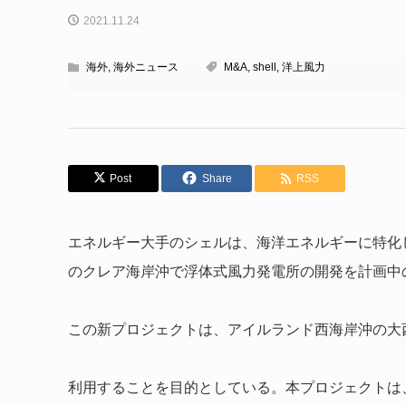
2021.11.24
海外
,
海外ニュース
M&A
,
shell
,
洋上風力
Post
Share
RSS
エネルギー大手のシェルは、海洋エネルギーに特化した
のクレア海岸沖で浮体式風力発電所の開発を計画中のWeste
この新プロジェクトは、アイルランド西海岸沖の大
利用することを目的としている。本プロジェクトは