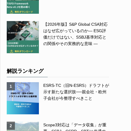
【2026年版】S&P Global CSA対応
はなぜ広がっているのか― ESG評
価だけではない、SSBJ基準対応と
の関係やその実務的な意味 ―
解説ランキング
ESRS-TC（旧N-ESRS）ドラフトが
1
示す新たな選択肢──親会社・欧州
子会社が今整理すべきこと
Scope3対応は「データ収集」が重
2