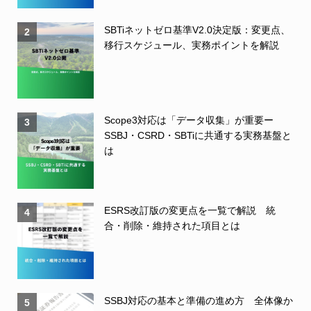
SBTiネットゼロ基準V2.0決定版：変更点、
2
移行スケジュール、実務ポイントを解説
Scope3対応は「データ収集」が重要ー
3
SSBJ・CSRD・SBTiに共通する実務基盤と
は
ESRS改訂版の変更点を一覧で解説 統
4
合・削除・維持された項目とは
SSBJ対応の基本と準備の進め方 全体像か
5