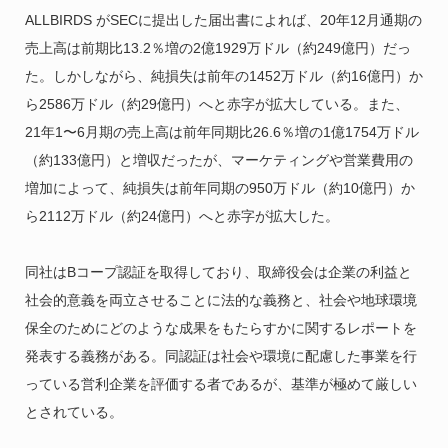
ALLBIRDS がSECに提出した届出書によれば、20年12月通期の
売上高は前期比13.2％増の2億1929万ドル（約249億円）だっ
た。しかしながら、純損失は前年の1452万ドル（約16億円）か
ら2586万ドル（約29億円）へと赤字が拡大している。また、
21年1〜6月期の売上高は前年同期比26.6％増の1億1754万ドル
（約133億円）と増収だったが、マーケティングや営業費用の
増加によって、純損失は前年同期の950万ドル（約10億円）か
ら2112万ドル（約24億円）へと赤字が拡大した。
同社はBコープ認証を取得しており、取締役会は企業の利益と
社会的意義を両立させることに法的な義務と、社会や地球環境
保全のためにどのような成果をもたらすかに関するレポートを
発表する義務がある。同認証は社会や環境に配慮した事業を行
っている営利企業を評価する者であるが、基準が極めて厳しい
とされている。