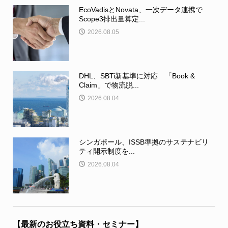
EcoVadisとNovata、一次データ連携で
Scope3排出量算定...
2026.08.05
DHL、SBTi新基準に対応 「Book &
Claim」で物流脱...
2026.08.04
シンガポール、ISSB準拠のサステナビリ
ティ開示制度を...
2026.08.04
【最新のお役立ち資料・セミナー】