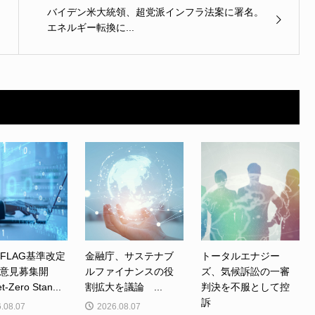
バイデン米大統領、超党派インフラ法案に署名。
エネルギー転換に...
、FLAG基準改定
金融庁、サステナブ
トータルエナジー
意見募集開
ルファイナンスの役
ズ、気候訴訟の一審
Zero Stan...
割拡大を議論 ...
判決を不服として控
訴
.08.07
2026.08.07