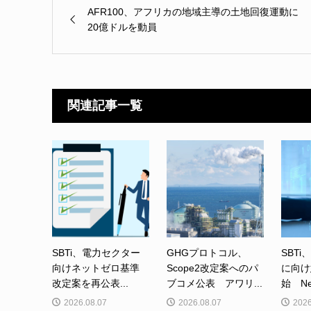
AFR100、アフリカの地域主導の土地回復運動に
20億ドルを動員
関連記事一覧
SBTi、電力セクター
GHGプロトコル、
SBTi
向けネットゼロ基準
Scope2改定案へのパ
に向け
改定案を再公表...
ブコメ公表 アワリ...
始 Net-
2026.08.07
2026.08.07
2026