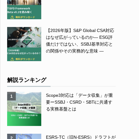
【2026年版】S&P Global CSA対応
はなぜ広がっているのか― ESG評
価だけではない、SSBJ基準対応と
の関係やその実務的な意味 ―
解説ランキング
Scope3対応は「データ収集」が重
1
要ーSSBJ・CSRD・SBTiに共通す
る実務基盤とは
ESRS-TC（旧N-ESRS）ドラフトが
2