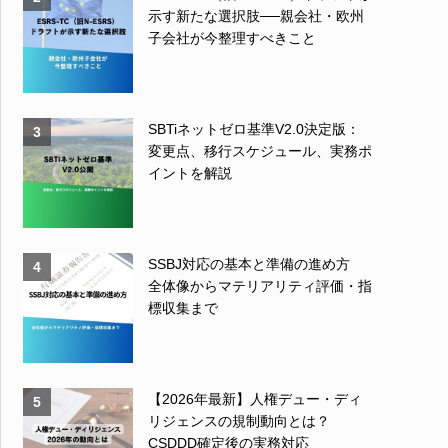
示す新たな選択肢──親会社・欧州
子会社が今整理すべきこと
SBTiネットゼロ基準V2.0決定版：
3
変更点、移行スケジュール、実務ポ
イントを解説
SSBJ対応の基本と準備の進め方
4
全体像からマテリアリティ評価・指
標収集まで
【2026年最新】人権デュー・ディ
5
リジェンスの規制動向とは？
CSDDD確定後の実務対応