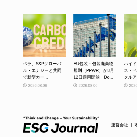
ベラ、S&Pグローバ
EU包装・包装廃棄物
ハイド
ル・エナジーと共同
規則（PPWR）が8月
ス・ベ
で新型カー...
12日適用開始 Do...
クルア
2026.08.06
2026.08.06
2026
運営会社