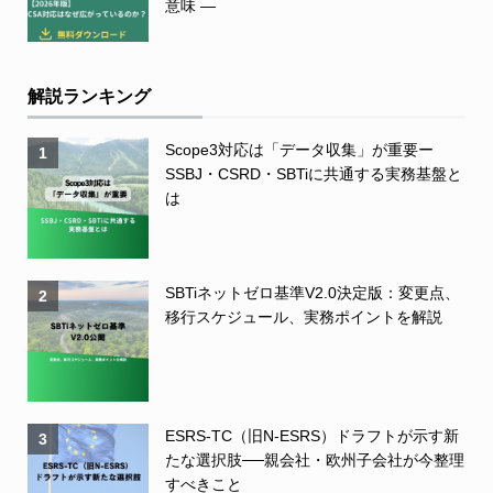
意味 ―
解説ランキング
Scope3対応は「データ収集」が重要ー
1
SSBJ・CSRD・SBTiに共通する実務基盤と
は
SBTiネットゼロ基準V2.0決定版：変更点、
2
移行スケジュール、実務ポイントを解説
ESRS-TC（旧N-ESRS）ドラフトが示す新
3
たな選択肢──親会社・欧州子会社が今整理
すべきこと