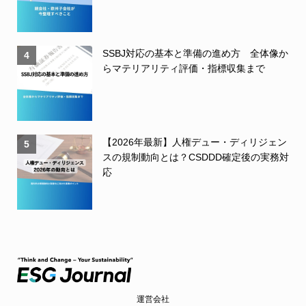
SSBJ対応の基本と準備の進め方 全体像か
4
らマテリアリティ評価・指標収集まで
【2026年最新】人権デュー・ディリジェン
5
スの規制動向とは？CSDDD確定後の実務対
応
運営会社