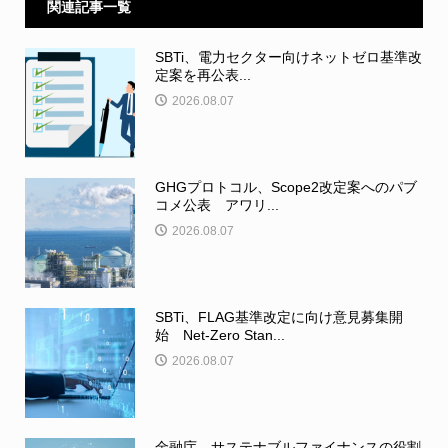
関連記事一覧
SBTi、電力セクター向けネットゼロ基準改
定案を再公表...
2026.08.07
GHGプロトコル、Scope2改定案へのパブ
コメ公表 アワリ...
2026.08.07
SBTi、FLAG基準改定に向け意見募集開
始 Net-Zero Stan...
2026.08.07
金融庁、サステナブルファイナンスの役割