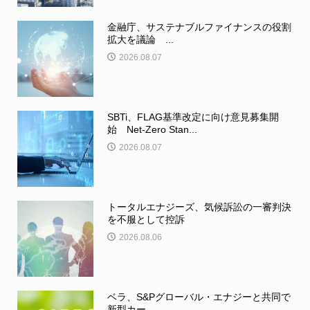
金融庁、サステナブルファイナンスの役割
拡大を議論 ...
2026.08.07
SBTi、FLAG基準改定に向け意見募集開
始 Net-Zero Stan...
2026.08.07
トータルエナジーズ、気候訴訟の一審判決
を不服として控訴
2026.08.06
ベラ、S&Pグローバル・エナジーと共同で
新型カー...