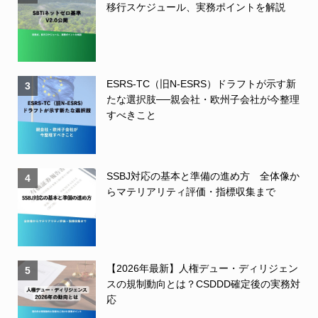
移行スケジュール、実務ポイントを解説
ESRS-TC（旧N-ESRS）ドラフトが示す新
3
たな選択肢──親会社・欧州子会社が今整理
すべきこと
SSBJ対応の基本と準備の進め方 全体像か
4
らマテリアリティ評価・指標収集まで
【2026年最新】人権デュー・ディリジェン
5
スの規制動向とは？CSDDD確定後の実務対
応