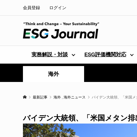
会員登録
ログイン
実務解説・対談
ESG評価機関対応
海外
最新記事
海外
,
海外ニュース
バイデン大統領、「米国メ
バイデン大統領、「米国メタン排