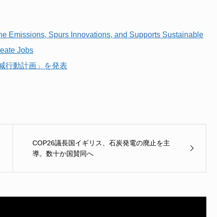
ne Emissions, Spurs Innovations, and Supports Sustainable
reate Jobs
減行動計画」を発表
COP26議長国イギリス、石炭発電の廃止を主
導。数十か国賛同へ