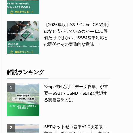
【2026年版】S&P Global CSA対応
はなぜ広がっているのか― ESG評
価だけではない、SSBJ基準対応と
の関係やその実務的な意味 ―
解説ランキング
Scope3対応は「データ収集」が重
1
要ーSSBJ・CSRD・SBTiに共通す
る実務基盤とは
SBTiネットゼロ基準V2.0決定版：
2