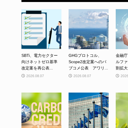
SBTi、電力セクター
GHGプロトコル、
金融庁
向けネットゼロ基準
Scope2改定案へのパ
ルファ
改定案を再公表...
ブコメ公表 アワリ...
割拡大
2026.08.07
2026.08.07
2026