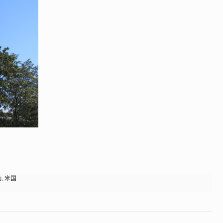
動
,
米国