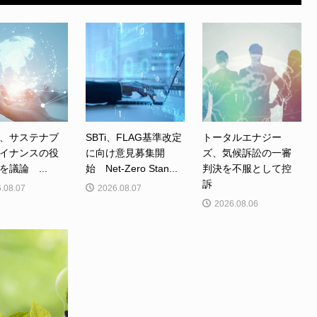
、サステナブ
SBTi、FLAG基準改定
トータルエナジー
イナンスの役
に向け意見募集開
ズ、気候訴訟の一審
を議論 ...
始 Net-Zero Stan...
判決を不服として控
訴
.08.07
2026.08.07
2026.08.06