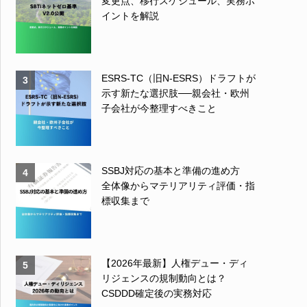
変更点、移行スケジュール、実務ポ
イントを解説
ESRS-TC（旧N-ESRS）ドラフトが
3
示す新たな選択肢──親会社・欧州
子会社が今整理すべきこと
SSBJ対応の基本と準備の進め方
4
全体像からマテリアリティ評価・指
標収集まで
【2026年最新】人権デュー・ディ
5
リジェンスの規制動向とは？
CSDDD確定後の実務対応