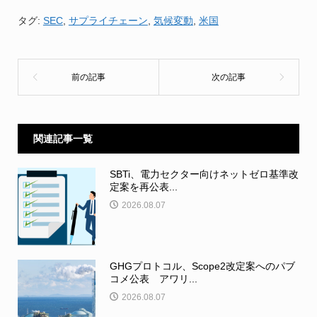
タグ:
SEC
,
サプライチェーン
,
気候変動
,
米国
関連記事一覧
SBTi、電力セクター向けネットゼロ基準改
定案を再公表...
2026.08.07
GHGプロトコル、Scope2改定案へのパブ
コメ公表 アワリ...
2026.08.07