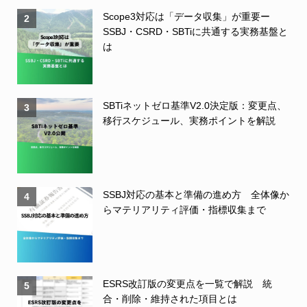
Scope3対応は「データ収集」が重要ー
2
SSBJ・CSRD・SBTiに共通する実務基盤と
は
SBTiネットゼロ基準V2.0決定版：変更点、
3
移行スケジュール、実務ポイントを解説
SSBJ対応の基本と準備の進め方 全体像か
4
らマテリアリティ評価・指標収集まで
ESRS改訂版の変更点を一覧で解説 統
5
合・削除・維持された項目とは