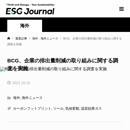
海外
最新記事
海外
,
海外ニュース
BCG、企業の排出量削減の取り組みに関する
調査を実施
BCG、企業の排出量削減の取り組みに関する調
査を実施
2021.10.15
海外
,
海外ニュース
カーボンフットプリント
,
ツール
,
気候変動
,
温室効果ガス