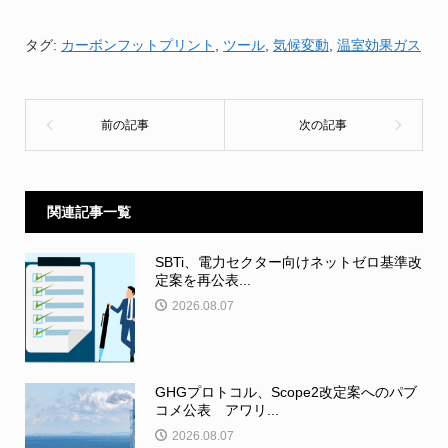
タグ:
カーボンフットプリント
,
ツール
,
気候変動
,
温室効果ガス
関連記事一覧
SBTi、電力セクター向けネットゼロ基準改
定案を再公表...
2026.08.07
GHGプロトコル、Scope2改定案へのパブ
コメ公表 アワリ...
2026.08.07