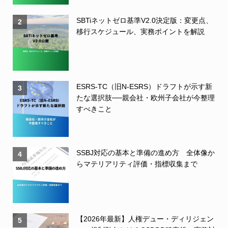
SBTiネットゼロ基準V2.0決定版：変更点、
2
移行スケジュール、実務ポイントを解説
ESRS-TC（旧N-ESRS）ドラフトが示す新
3
たな選択肢──親会社・欧州子会社が今整理
すべきこと
SSBJ対応の基本と準備の進め方 全体像か
4
らマテリアリティ評価・指標収集まで
【2026年最新】人権デュー・ディリジェン
5