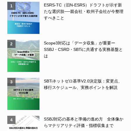
ESRS-TC（旧N-ESRS）ドラフトが示す新
1
たな選択肢──親会社・欧州子会社が今整理
すべきこと
Scope3対応は「データ収集」が重要ー
2
SSBJ・CSRD・SBTiに共通する実務基盤と
は
SBTiネットゼロ基準V2.0決定版：変更点、
3
移行スケジュール、実務ポイントを解説
SSBJ対応の基本と準備の進め方 全体像か
4
らマテリアリティ評価・指標収集まで