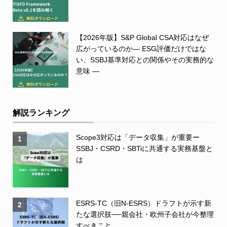
【2026年版】S&P Global CSA対応はなぜ
広がっているのか― ESG評価だけではな
い、SSBJ基準対応との関係やその実務的な
意味 ―
解説ランキング
Scope3対応は「データ収集」が重要ー
1
SSBJ・CSRD・SBTiに共通する実務基盤と
は
ESRS-TC（旧N-ESRS）ドラフトが示す新
2
たな選択肢──親会社・欧州子会社が今整理
すべきこと