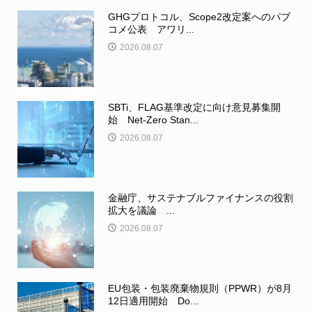
GHGプロトコル、Scope2改定案へのパブ
コメ公表 アワリ...
2026.08.07
SBTi、FLAG基準改定に向け意見募集開
始 Net-Zero Stan...
2026.08.07
金融庁、サステナブルファイナンスの役割
拡大を議論 ...
2026.08.07
EU包装・包装廃棄物規則（PPWR）が8月
12日適用開始 Do...