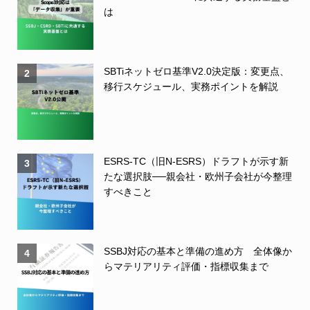
は
SBTiネットゼロ基準V2.0決定版：変更点、
2
移行スケジュール、実務ポイントを解説
ESRS-TC（旧N-ESRS）ドラフトが示す新
3
たな選択肢──親会社・欧州子会社が今整理
すべきこと
SSBJ対応の基本と準備の進め方 全体像か
4
らマテリアリティ評価・指標収集まで