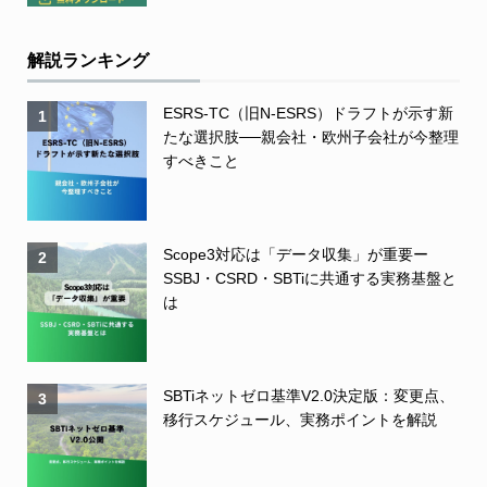
解説ランキング
ESRS-TC（旧N-ESRS）ドラフトが示す新
1
たな選択肢──親会社・欧州子会社が今整理
すべきこと
Scope3対応は「データ収集」が重要ー
2
SSBJ・CSRD・SBTiに共通する実務基盤と
は
SBTiネットゼロ基準V2.0決定版：変更点、
3
移行スケジュール、実務ポイントを解説