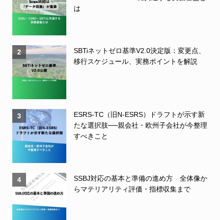
は
SBTiネットゼロ基準V2.0決定版：変更点、
2
移行スケジュール、実務ポイントを解説
ESRS-TC（旧N-ESRS）ドラフトが示す新
3
たな選択肢──親会社・欧州子会社が今整理
すべきこと
SSBJ対応の基本と準備の進め方 全体像か
4
らマテリアリティ評価・指標収集まで