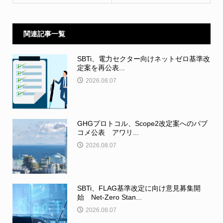
関連記事一覧
SBTi、電力セクター向けネットゼロ基準改
定案を再公表...
2026.08.07
GHGプロトコル、Scope2改定案へのパブ
コメ公表 アワリ...
2026.08.07
SBTi、FLAG基準改定に向け意見募集開
始 Net-Zero Stan...
2026.08.07