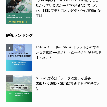
【2026年版】S&P Global CSA対応はなぜ
広がっているのか― ESG評価だけではな
い、SSBJ基準対応との関係やその実務的な
意味 ―
解説ランキング
ESRS-TC（旧N-ESRS）ドラフトが示す新
1
たな選択肢──親会社・欧州子会社が今整理
すべきこと
Scope3対応は「データ収集」が重要ー
2
SSBJ・CSRD・SBTiに共通する実務基盤と
は