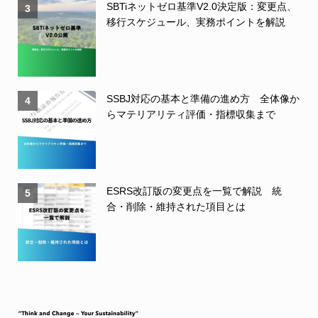
SBTiネットゼロ基準V2.0決定版：変更点、
3
移行スケジュール、実務ポイントを解説
SSBJ対応の基本と準備の進め方 全体像か
4
らマテリアリティ評価・指標収集まで
ESRS改訂版の変更点を一覧で解説 統
5
合・削除・維持された項目とは