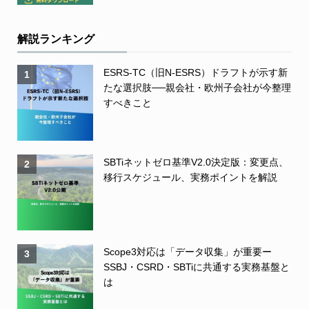
解説ランキング
ESRS-TC（旧N-ESRS）ドラフトが示す新
1
たな選択肢──親会社・欧州子会社が今整理
すべきこと
SBTiネットゼロ基準V2.0決定版：変更点、
2
移行スケジュール、実務ポイントを解説
Scope3対応は「データ収集」が重要ー
3
SSBJ・CSRD・SBTiに共通する実務基盤と
は