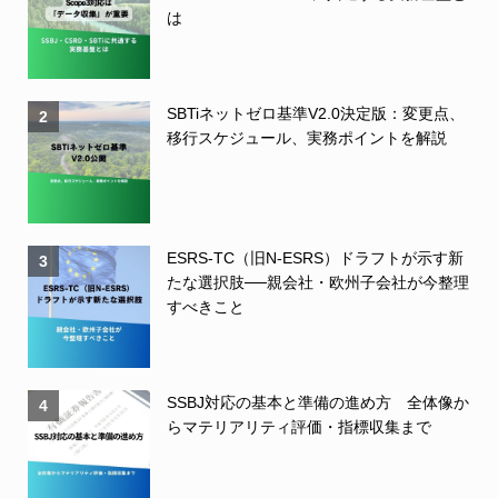
は
SBTiネットゼロ基準V2.0決定版：変更点、
2
移行スケジュール、実務ポイントを解説
ESRS-TC（旧N-ESRS）ドラフトが示す新
3
たな選択肢──親会社・欧州子会社が今整理
すべきこと
SSBJ対応の基本と準備の進め方 全体像か
4
らマテリアリティ評価・指標収集まで