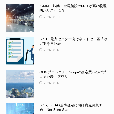
ICMM、鉱業・金属施設の66％が高い物理
的水リスクに直...
2026.08.10
SBTi、電力セクター向けネットゼロ基準改
定案を再公表...
2026.08.07
GHGプロトコル、Scope2改定案へのパブ
コメ公表 アワリ...
2026.08.07
SBTi、FLAG基準改定に向け意見募集開
始 Net-Zero Stan...