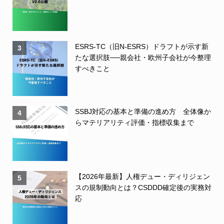
ESRS-TC（旧N-ESRS）ドラフトが示す新
3
たな選択肢──親会社・欧州子会社が今整理
すべきこと
SSBJ対応の基本と準備の進め方 全体像か
4
らマテリアリティ評価・指標収集まで
【2026年最新】人権デュー・ディリジェン
5
スの規制動向とは？CSDDD確定後の実務対
応