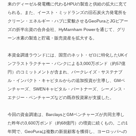
来のディーゼル発電機に代わるHPUの製造と供給の拡大に充て
られる。また、イースト・ミッドランズの旧石炭火力発電所を
クリーン・エネルギー・ハブに変貌させるGeoPuraとJGピアー
ズの折半出資の合弁会社、HyMarnham Powerを通じて、グリ
ーン水素の製造と貯蔵・販売資産を拡大する。
本資金調達ラウンドには、国営のネット・ゼロに特化したUKイ
ンフラストラクチャー・バンクによる3,000万ポンド（約57億
円）のコミットメントが含まれ、バークレイズ・サステナブ
ル・インパクト・キャピタルからの追加投資が主導し、GMベ
ンチャーズ、SWENキャピタル・パートナーズ、シーメンス・
エナジー・ベンチャーズなどの既存投資家が支援した。
今回の資金調達は、BarclaysとGMベンチャーズが共同主導し
た昨年の3,600万ポンド（約68億円）の増資に続くもの。この1
年間で、GeoPuraは複数の新規顧客を獲得し、ヨーロッパへの