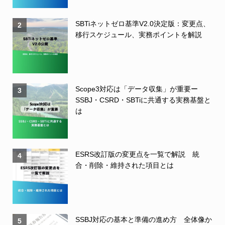
SBTiネットゼロ基準V2.0決定版：変更点、
2
移行スケジュール、実務ポイントを解説
Scope3対応は「データ収集」が重要ー
3
SSBJ・CSRD・SBTiに共通する実務基盤と
は
ESRS改訂版の変更点を一覧で解説 統
4
合・削除・維持された項目とは
SSBJ対応の基本と準備の進め方 全体像か
5