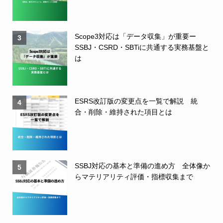
Scope3対応は「データ収集」が重要ー
3
SSBJ・CSRD・SBTiに共通する実務基盤と
は
ESRS改訂版の変更点を一覧で解説 統
4
合・削除・維持された項目とは
SSBJ対応の基本と準備の進め方 全体像か
5
らマテリアリティ評価・指標収集まで