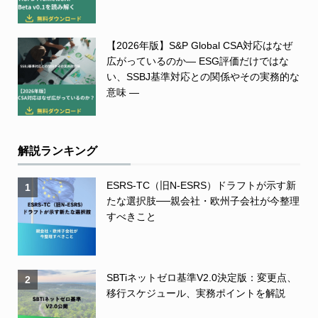
【2026年版】S&P Global CSA対応はなぜ
広がっているのか― ESG評価だけではな
い、SSBJ基準対応との関係やその実務的な
意味 ―
解説ランキング
ESRS-TC（旧N-ESRS）ドラフトが示す新
1
たな選択肢──親会社・欧州子会社が今整理
すべきこと
SBTiネットゼロ基準V2.0決定版：変更点、
2
移行スケジュール、実務ポイントを解説