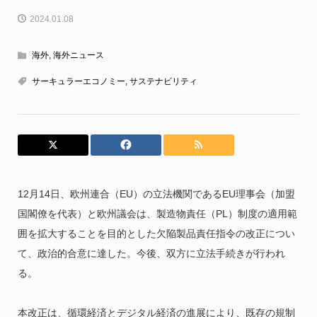
2024.01.08
海外
,
海外ニュース
サーキュラーエコノミー
,
サステナビリティ
12月14日、欧州連合（EU）の立法機関であるEU理事会（加盟
国閣僚を代表）と欧州議会は、製造物責任（PL）制度の適用範
囲を拡大することを目的とした欠陥製品責任指令の改正につい
て、政治的合意に達した。今後、双方に立法手続きが行われ
る。
本改正は、循環経済とデジタル経済の進展により、既存の規制